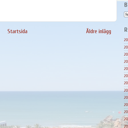
B
R
Startsida
Äldre inlägg
20
20
20
20
20
20
20
20
20
20
20
20
20