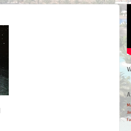
V
A
Ma
Ji
Fa