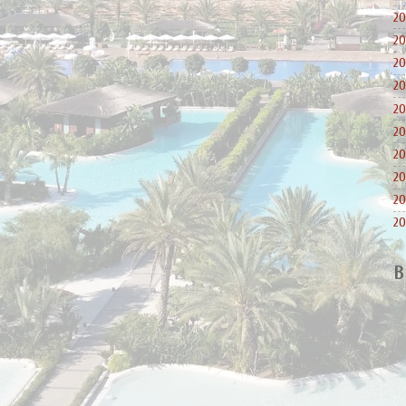
20
20
20
20
20
20
20
20
20
20
B