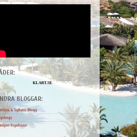
ÄDER:
KLART.SE
NDRA BLOGGAR:
thias & Syllans Blogg
ngskogs
miljen Ingelsson