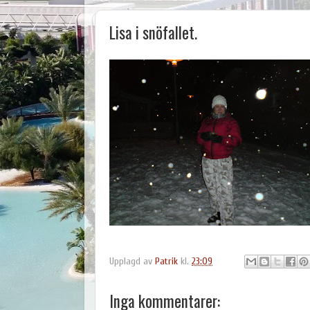
Lisa i snöfallet.
Upplagd av
Patrik
kl.
23:09
Inga kommentarer: